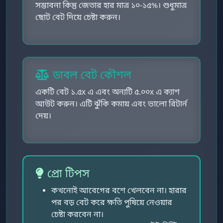
সম্ভাবনা কিন্তু জেতার হার মাত্র ১০-১৫%। শুধুমাত্র
ছোট বেট দিয়ে চেষ্টা করুন।
ডাবল বেট কৌশল
একটি বেট ১.৫x এ এবং অন্যটি ৫.০০x এ ক্যাশ
আউট করুন। এটি ঝুঁকি কমায় এবং ভালো রিটার্ন
দেয়।
প্রো টিপস
কখনোই আবেগের বশে খেলবেন না। হারার
পর বড় বেট করে ক্ষতি পুষিয়ে নেওয়ার
চেষ্টা করবেন না।