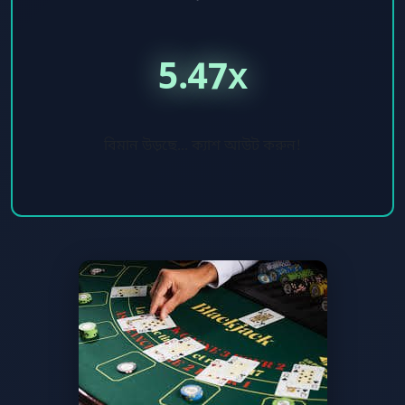
5.47x
বিমান উড়ছে... ক্যাশ আউট করুন!