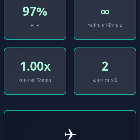
97%
∞
RTP
সর্বোচ্চ মাল্টিপ্লায়ার
1.00x
2
শুরুর মাল্টিপ্লায়ার
একসাথে বেট
✈️