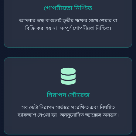
গোপনীয়তা নিশ্চিত
আপনার তথ্য কখনোই তৃতীয় পক্ষের সাথে শেয়ার বা
বিক্রি করা হয় না। সম্পূর্ণ গোপনীয়তা নিশ্চিত।
নিরাপদ স্টোরেজ
সব ডেটা নিরাপদ সার্ভারে সংরক্ষিত এবং নিয়মিত
ব্যাকআপ নেওয়া হয়। অননুমোদিত অ্যাক্সেস অসম্ভব।