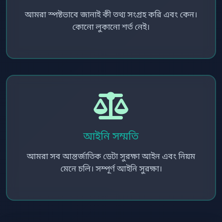
আমরা স্পষ্টভাবে জানাই কী তথ্য সংগ্রহ করি এবং কেন।
কোনো লুকানো শর্ত নেই।
আইনি সম্মতি
আমরা সব আন্তর্জাতিক ডেটা সুরক্ষা আইন এবং নিয়ম
মেনে চলি। সম্পূর্ণ আইনি সুরক্ষা।