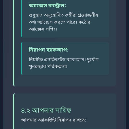
অ্যাক্সেস কন্ট্রোল:
শুধুমাত্র অনুমোদিত কর্মীরা প্রয়োজনীয়
তথ্য অ্যাক্সেস করতে পারে। কঠোর
অ্যাক্সেস লগিং।
নিরাপদ ব্যাকআপ:
নিয়মিত এনক্রিপ্টেড ব্যাকআপ। দুর্যোগ
পুনরুদ্ধার পরিকল্পনা।
৪.২ আপনার দায়িত্ব
আপনার অ্যাকাউন্ট নিরাপদ রাখতে: