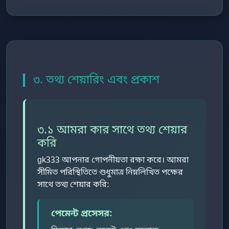
৩. তথ্য শেয়ারিং এবং প্রকাশ
৩.১ আমরা কার সাথে তথ্য শেয়ার
করি
gk333 আপনার গোপনীয়তা রক্ষা করে। আমরা
সীমিত পরিস্থিতিতে শুধুমাত্র নিম্নলিখিত পক্ষের
সাথে তথ্য শেয়ার করি:
পেমেন্ট প্রসেসর: