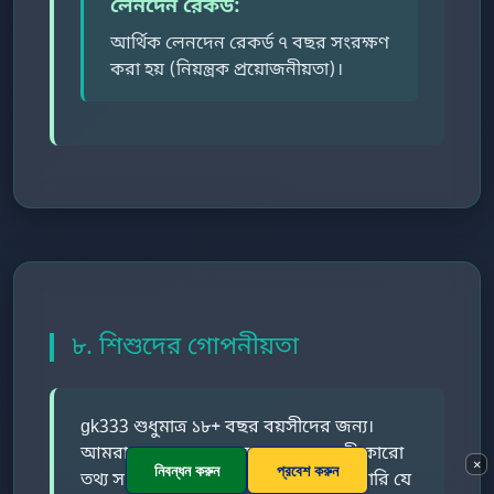
লেনদেন রেকর্ড:
আর্থিক লেনদেন রেকর্ড ৭ বছর সংরক্ষণ
করা হয় (নিয়ন্ত্রক প্রয়োজনীয়তা)।
৮. শিশুদের গোপনীয়তা
gk333 শুধুমাত্র ১৮+ বছর বয়সীদের জন্য।
আমরা জেনেশুনে ১৮ বছরের কম বয়সী কারো
×
নিবন্ধন করুন
প্রবেশ করুন
তথ্য সংগ্রহ করি না। যদি আমরা জানতে পারি যে