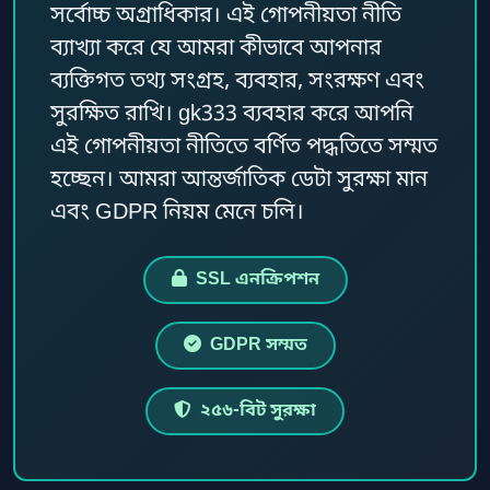
সর্বোচ্চ অগ্রাধিকার। এই গোপনীয়তা নীতি
ব্যাখ্যা করে যে আমরা কীভাবে আপনার
ব্যক্তিগত তথ্য সংগ্রহ, ব্যবহার, সংরক্ষণ এবং
সুরক্ষিত রাখি। gk333 ব্যবহার করে আপনি
এই গোপনীয়তা নীতিতে বর্ণিত পদ্ধতিতে সম্মত
হচ্ছেন। আমরা আন্তর্জাতিক ডেটা সুরক্ষা মান
এবং GDPR নিয়ম মেনে চলি।
SSL এনক্রিপশন
GDPR সম্মত
২৫৬-বিট সুরক্ষা